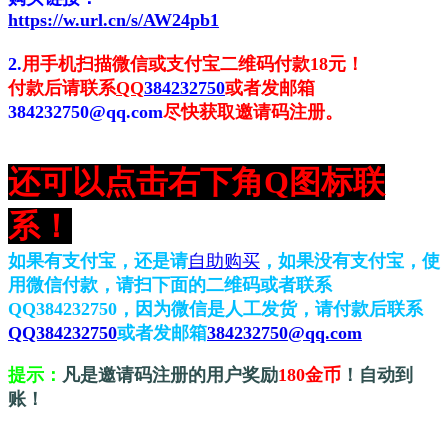
https://w.url.cn/s/AW24pb1
2.
用手机扫描微信或支付宝二维码付款18元！
付款后请联系
QQ
384232750
或者发邮箱
384232750
@qq.com
尽快获取邀请码注册
。
还可以点击右下角Q图标联
系！
如果有支付宝，还是请
自助购买
，如果没有支付宝，使
用微信付款，请扫下面的二维码或者联系
QQ384232750，
因为微信是人工发货，请付款后联系
QQ384232750
或者发邮箱
384232750@qq.com
提示：
凡是邀请码注册的用户奖励
180金币
！自动到
账！