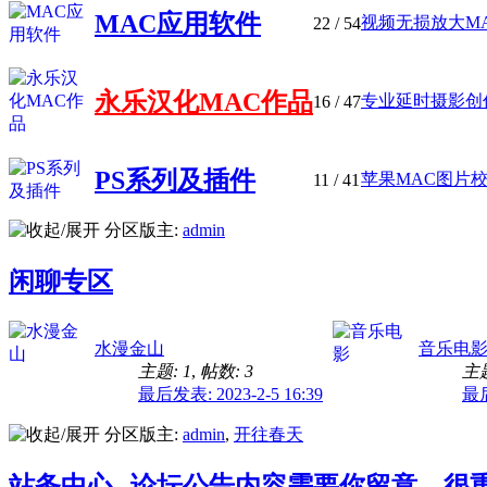
MAC应用软件
视频无损放大MAC苹果
22
/ 54
永乐汉化MAC作品
专业延时摄影创作工
16
/ 47
PS系列及插件
苹果MAC图片校正
11
/ 41
分区版主:
admin
闲聊专区
水漫金山
音乐电
主题: 1
,
帖数: 3
主题
最后发表: 2023-2-5 16:39
最后
分区版主:
admin
,
开往春天
站务中心--论坛公告内容需要你留意，很