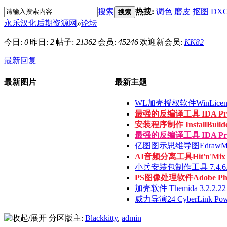
搜索
热搜:
调色
磨皮
抠图
DX
搜索
永乐汉化后期资源网
»
论坛
今日:
0
|
昨日:
2
|
帖子:
21362
|
会员:
45246
|
欢迎新会员:
KK82
最新回复
最新图片
最新主题
WL加壳授权软件WinLicense 3
最强的反编译工具 IDA Pro 9.
安装程序制作 InstallBuilder
最强的反编译工具 IDA Pro 9.
亿图图示思维导图EdrawMax v
AI音频分离工具Hit'n'Mix Ri
小兵安装包制作工具 7.4.6.14
PS图像处理软件Adobe Photo
加壳软件 Themida 3.2.2.22 x
威力导演24 CyberLink Power
分区版主:
Blackkitty
,
admin