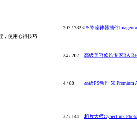
207
/ 3823
PS降噪神器插件Imagenomic 
教程，使用心得技巧
高级美容修饰专家RA Beauty 
24
/ 202
4
/ 88
高级PS动作 50 Premium Act
32
/ 144
相片大师CyberLink PhotoDi