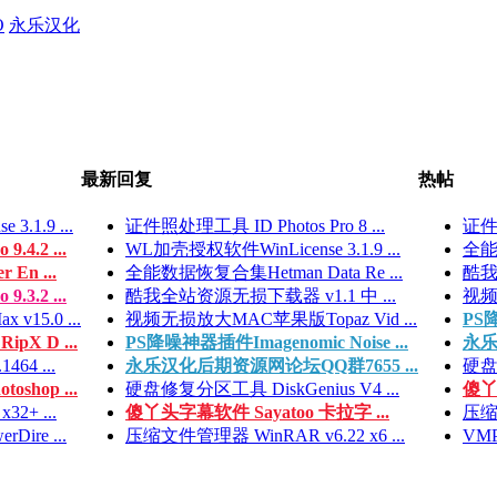
O
永乐汉化
最新回复
热帖
.1.9 ...
证件照处理工具 ID Photos Pro 8 ...
证件照
4.2 ...
WL加壳授权软件WinLicense 3.1.9 ...
全能数
 En ...
全能数据恢复合集Hetman Data Re ...
酷我
3.2 ...
酷我全站资源无损下载器 v1.1 中 ...
视频
15.0 ...
视频无损放大MAC苹果版Topaz Vid ...
PS降
pX D ...
PS降噪神器插件Imagenomic Noise ...
永乐
64 ...
永乐汉化后期资源网论坛QQ群7655 ...
硬盘修
shop ...
硬盘修复分区工具 DiskGenius V4 ...
傻丫
32+ ...
傻丫头字幕软件 Sayatoo 卡拉字 ...
压缩文
Dire ...
压缩文件管理器 WinRAR v6.22 x6 ...
VMP