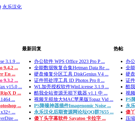
O
永乐汉化
最新回复
热帖
.1.9 ...
办公软件 WPS Office 2023 Pro P ...
办公软
4.2 ...
全能数据恢复合集Hetman Data Re ...
全能数
 En ...
硬盘修复分区工具 DiskGenius V4 ...
硬盘修
3.2 ...
证件照处理工具 ID Photos Pro 8 ...
证件照
15.0 ...
WL加壳授权软件WinLicense 3.1.9 ...
酷我
pX D ...
酷我全站资源无损下载器 v1.1 中 ...
视频
64 ...
视频无损放大MAC苹果版Topaz Vid ...
PS降
shop ...
PS降噪神器插件Imagenomic Noise ...
永乐
32+ ...
永乐汉化后期资源网论坛QQ群7655 ...
傻丫
Dire ...
傻丫头字幕软件 Sayatoo 卡拉字 ...
压缩文