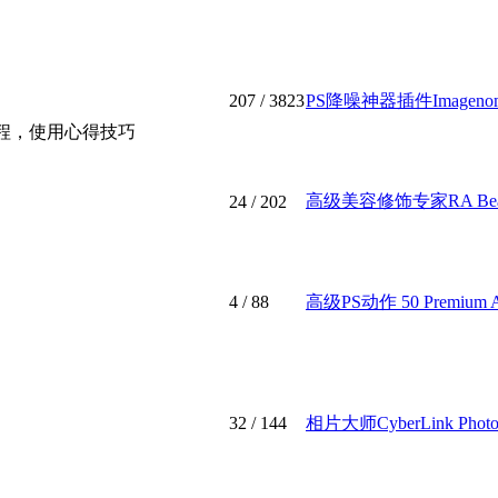
207
/ 3823
PS降噪神器插件Imagenomic 
教程，使用心得技巧
高级美容修饰专家RA Beauty 
24
/ 202
4
/ 88
高级PS动作 50 Premium Act
32
/ 144
相片大师CyberLink PhotoDi