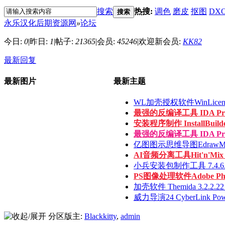
搜索
热搜:
调色
磨皮
抠图
DX
搜索
永乐汉化后期资源网
»
论坛
今日:
0
|
昨日:
1
|
帖子:
21365
|
会员:
45246
|
欢迎新会员:
KK82
最新回复
最新图片
最新主题
WL加壳授权软件WinLicense 3
最强的反编译工具 IDA Pro 9.
安装程序制作 InstallBuilder
最强的反编译工具 IDA Pro 9.
亿图图示思维导图EdrawMax v
AI音频分离工具Hit'n'Mix Ri
小兵安装包制作工具 7.4.6.14
PS图像处理软件Adobe Photo
加壳软件 Themida 3.2.2.22 x
威力导演24 CyberLink Power
分区版主:
Blackkitty
,
admin