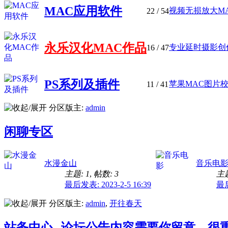
MAC应用软件
视频无损放大MAC苹果
22
/ 54
永乐汉化MAC作品
专业延时摄影创作工
16
/ 47
PS系列及插件
苹果MAC图片校正
11
/ 41
分区版主:
admin
闲聊专区
水漫金山
音乐电
主题: 1
,
帖数: 3
主题
最后发表: 2023-2-5 16:39
最后
分区版主:
admin
,
开往春天
站务中心--论坛公告内容需要你留意，很