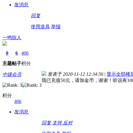
发消息
回复
使用道具
举报
一鸣惊人
0
6
406
主题
帖子
积分
发表于 2020-11-12 12:34:56
|
显示全部楼
中级会员
我已充值50元，请加金币，谢谢！听说有10
积分
406
发消息
回复
支持
反对