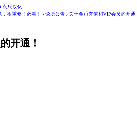
O
永乐汉化
意，很重要！必看！
›
论坛公告
›
关于金币充值和VIP会员的开通
员的开通！