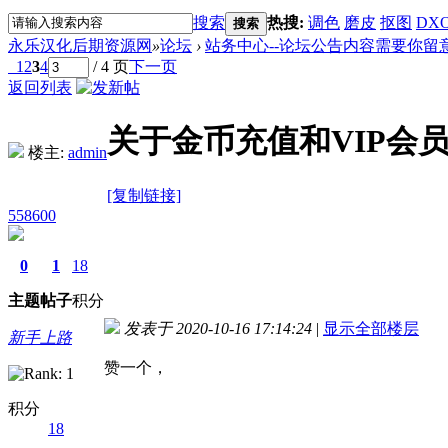
搜索
热搜:
调色
磨皮
抠图
DX
搜索
永乐汉化后期资源网
»
论坛
›
站务中心--论坛公告内容需要你留
1
2
3
4
/ 4 页
下一页
返回列表
关于金币充值和VIP会
楼主:
admin
[复制链接]
558600
0
1
18
主题
帖子
积分
发表于 2020-10-16 17:14:24
|
显示全部楼层
新手上路
赞一个，
积分
18