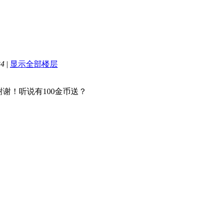
34
|
显示全部楼层
谢谢！听说有100金币送？