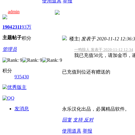
使用道具
举报
admin
1904
2311
93万
主题
帖子
积分
楼主
|
发表于 2020-11-12 12:36:
管理员
一鸣惊人 发表于 2020-11-12 12:34
我已充值50元，请加金币，
积分
已充值到位还有赠送的
935430
发消息
永乐汉化出品，必属精品软件。
回复
支持
反对
使用道具
举报