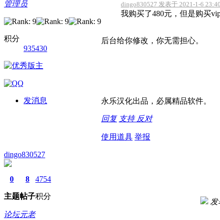
管理员
dingo830527 发表于 2021-1-6 23:4
我购买了480元，但是购买v
积分
后台给你修改，你无需担心。
935430
发消息
永乐汉化出品，必属精品软件。
回复
支持
反对
使用道具
举报
dingo830527
0
8
4754
主题
帖子
积分
发表
论坛元老